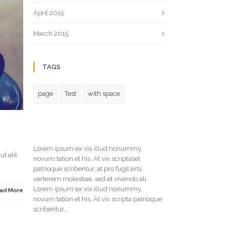
April 2015
March 2015
TAGS
page
Test
with space
Lorem ipsum ex vix illud nonummy,
t elit
novum tation et his. At vix scriptaset
patrioque scribentur, at pro fugit erts
verterem molestiae, sed et vivendo ali
Lorem ipsum ex vix illud nonummy,
ad More
novum tation et his. At vix scripta patrioque
scribentur...