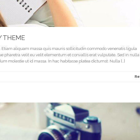
Y THEME
it. Etiam aliquam massa quis mauris sollicitudin commodo venenatis ligula
pharetra velit eu velit elementum et convallis erat vulputate. Sed in nulla u
um molestie ut id massa. In hac habitasse platea dictumst. Nulla […]
Re