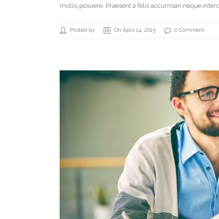
mollis posuere. Praesent a felis accumsan neque interd
Posted by
On April 14, 2015
0 Comment