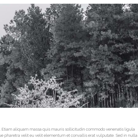
it. Etiam aliquam massa quis mauris sollicitudin commodo venenatis ligula
pharetra velit eu velit elementum et convallis erat vulputate. Sed in nulla u