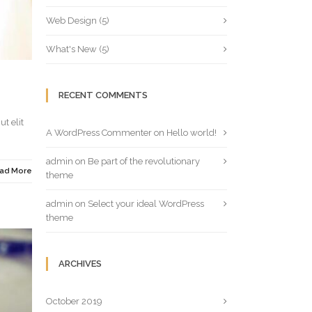
Web Design
(5)
What's New
(5)
RECENT COMMENTS
t elit
A WordPress Commenter
on
Hello world!
admin
on
Be part of the revolutionary
ad More
theme
admin
on
Select your ideal WordPress
theme
ARCHIVES
October 2019